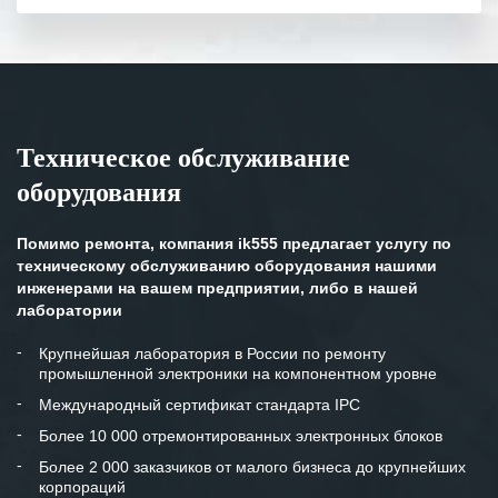
полном объеме.
Выражаем благодарность Вашим
специалистам за профессионализм и
оперативное решение поставленных
задач.
Техническое обслуживание
Особенно хочется отметить высокую
оборудования
клиентоориентированность
персонала Вашей компании,
готовность помочь в самых сложных
Помимо ремонта, компания ik555 предлагает услугу по
ситуациях.
техническому обслуживанию оборудования нашими
инженерами на вашем предприятии, либо в нашей
Мы высоко ценим сложившиеся
лаборатории
между нашими компаниями открытые
и доверительные партнерские
Крупнейшая лаборатория в России по ремонту
промышленной электроники на компонентном уровне
отношения и искренне желаем
«Инженерной компании «555» долгих
Международный сертификат стандарта IPC
лет успеха и процветания.
Более 10 000 отремонтированных электронных блоков
Более 2 000 заказчиков от малого бизнеса до крупнейших
корпораций