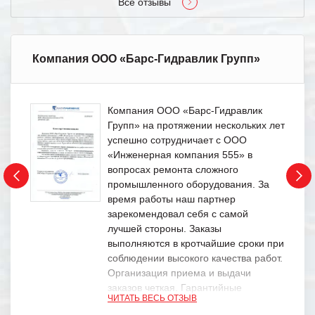
Все отзывы
Компания ООО «Барс-Гидравлик Групп»
Компания ООО «Барс-Гидравлик
Групп» на протяжении нескольких лет
успешно сотрудничает с ООО
«Инженерная компания 555» в
вопросах ремонта сложного
промышленного оборудования. За
время работы наш партнер
зарекомендовал себя с самой
лучшей стороны. Заказы
выполняются в кротчайшие сроки при
соблюдении высокого качества работ.
Организация приема и выдачи
заказов четкая. Гарантийные
ЧИТАТЬ ВЕСЬ ОТЗЫВ
обязательства выполняются в