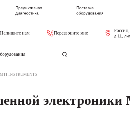
Предиктивная
Поставка
диагностика
оборудования
Россия
,
Напишите нам
Перезвоните мне
д.11, ли
резольверы
Контроллеры, блоки управления
Панели оператора, промышленные мониторы
Прочая промышленная электроника
Промышленные пульты уп
Серверные материнские платы
MTI INSTRUMENTS
енной электроники