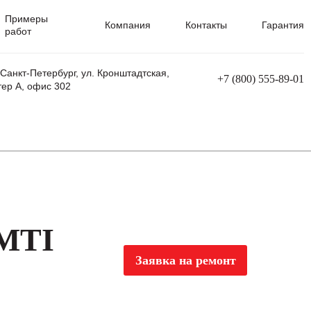
Примеры
Компания
Контакты
Гарантия
работ
 Санкт-Петербург, ул. Кронштадтская,
+7 (800) 555-89-01
тер А, офис 302
равления
Ремонт сварочных трансформаторов
Ремонт аппаратов плазменной резки
Ремонт сварочных полуавтоматов
Ремонт плазменных станков с ЧПУ
 MTI
Заявка на ремонт