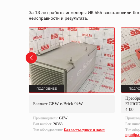
За 13 лет работы инженеры ИК 555 восстановили бо
неисправности и результата.
ПОДРОБНЕЕ
ПОДРО
Преобр
K
Балласт GEW e-Brick 9kW
EUROD
4-00
Производитель:
GEW
Произво
Part number:
26368
Part num
локи
Тип оборудования:
Балласты сушек и ламп
Тип обор
преобра