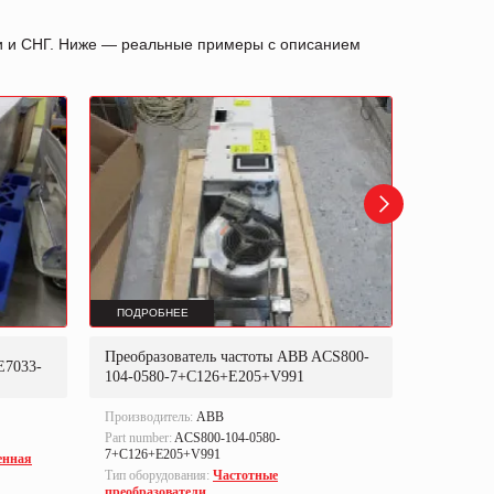
ии и СНГ. Ниже — реальные примеры с описанием
ПОДРОБНЕЕ
ПОДРОБ
Преобразователь частоты ABB ACS800-
Преобраз
E7033-
104-0580-7+C126+E205+V991
302P31
Производитель:
ABB
Производи
Part number:
ACS800-104-0580-
Part numbe
7+C126+E205+V991
енная
Тип оборуд
Тип оборудования:
Частотные
преобразо
преобразователи