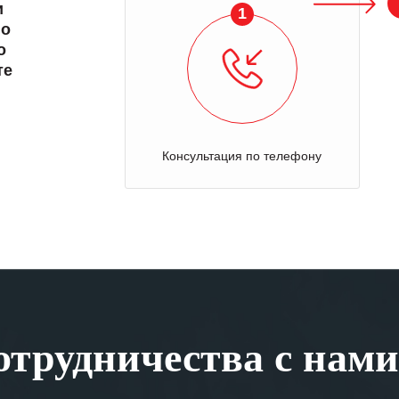
и
1
 о
о
те
Консультация по телефону
трудничества с нами