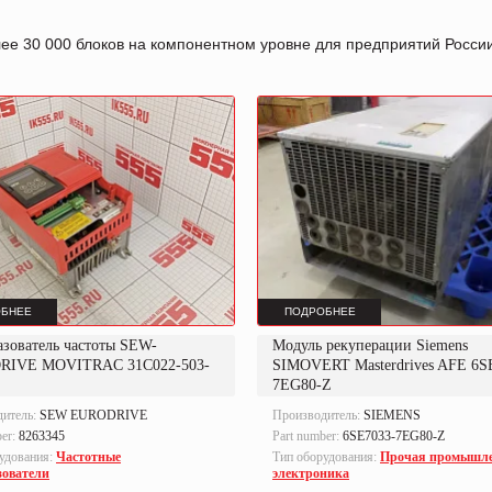
лее 30 000 блоков на компонентном уровне для предприятий Росс
БНЕЕ
ПОДРОБНЕЕ
азователь частоты SEW-
Модуль рекуперации Siemens
RIVE MOVITRAC 31C022-503-
SIMOVERT Masterdrives AFE 6S
7EG80-Z
дитель:
SEW EURODRIVE
Производитель:
SIEMENS
ber:
8263345
Part number:
6SE7033-7EG80-Z
удования:
Частотные
Тип оборудования:
Прочая промышл
зователи
электроника