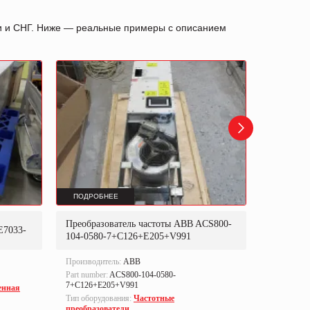
ии и СНГ. Ниже — реальные примеры с описанием
ПОДРОБНЕЕ
ПОДРОБ
Преобразователь частоты ABB ACS800-
Преобраз
E7033-
104-0580-7+C126+E205+V991
302P31
Производитель:
ABB
Производи
Part number:
ACS800-104-0580-
Part numbe
7+C126+E205+V991
енная
Тип оборуд
Тип оборудования:
Частотные
преобразо
преобразователи