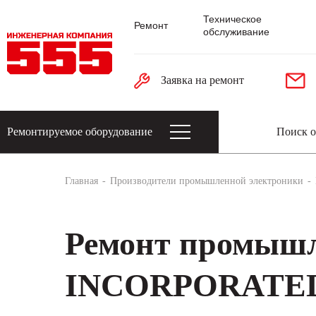
Техническое
Ремонт
обслуживание
Заявка на ремонт
Ремонтируемое оборудование
Датчики: энкодеры, тахогенераторы, 
Главная
Производители промышленной электроники
Ремонт промыш
INCORPORATE