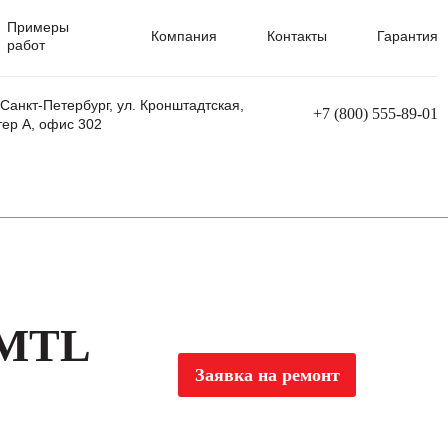
Примеры
Компания
Контакты
Гарантия
работ
 Санкт-Петербург, ул. Кронштадтская,
+7 (800) 555-89-01
тер А, офис 302
равления
Ремонт сварочных трансформаторов
Ремонт аппаратов плазменной резки
Ремонт сварочных полуавтоматов
Ремонт плазменных станков с ЧПУ
 MTL
Заявка на ремонт