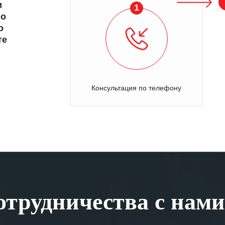
и
1
 о
о
те
Консультация по телефону
трудничества с нами