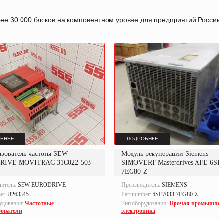
лее 30 000 блоков на компонентном уровне для предприятий Росс
БНЕЕ
ПОДРОБНЕЕ
азователь частоты SEW-
Модуль рекуперации Siemens
RIVE MOVITRAC 31C022-503-
SIMOVERT Masterdrives AFE 6S
7EG80-Z
дитель:
SEW EURODRIVE
Производитель:
SIEMENS
ber:
8263345
Part number:
6SE7033-7EG80-Z
удования:
Частотные
Тип оборудования:
Прочая промышл
зователи
электроника