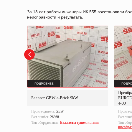
За 13 лет работы инженеры ИК 555 восстановили бо
неисправности и результата.
ПОДРОБНЕЕ
ПОДРО
Преобр
K
Балласт GEW e-Brick 9kW
EUROD
4-00
Производитель:
GEW
Произво
Part number:
26368
Part num
локи
Тип оборудования:
Балласты сушек и ламп
Тип обор
преобра