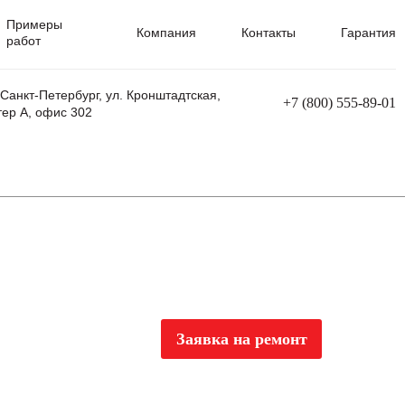
Примеры
Компания
Контакты
Гарантия
работ
 Санкт-Петербург, ул. Кронштадтская,
+7 (800) 555-89-01
тер А, офис 302
равления
Ремонт сварочных трансформаторов
Ремонт аппаратов плазменной резки
Ремонт сварочных полуавтоматов
Ремонт плазменных станков с ЧПУ
Заявка на ремонт