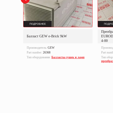
ПОДРОБНЕЕ
ПОДРО
Преобр
K
Балласт GEW e-Brick 9kW
EUROD
4-00
Производитель:
GEW
Произво
Part number:
26368
Part num
локи
Тип оборудования:
Балласты сушек и ламп
Тип обор
преобра