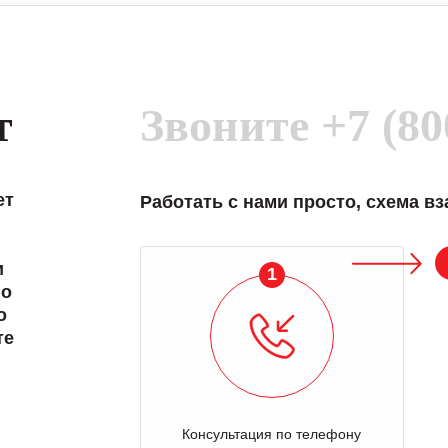
т
Звоните
+7 (80
ет
Работать с нами просто, схема в
и
1
 о
о
те
Консультация по телефону