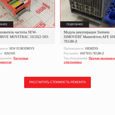
БНЕЕ
ПОДРОБНЕЕ
азователь частоты SEW-
Модуль рекуперации Siemens
RIVE MOVITRAC 31C022-503-
SIMOVERT Masterdrives AFE 6S
7EG80-Z
дитель:
SEW EURODRIVE
Производитель:
SIEMENS
ber:
8263345
Part number:
6SE7033-7EG80-Z
удования:
Частотные
Тип оборудования:
Прочая промышл
зователи
электроника
РАССЧИТАТЬ СТОИМОСТЬ РЕМОНТА