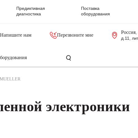
Предиктивная
Поставка
диагностика
оборудования
Россия
,
Напишите нам
Перезвоните мне
д.11, ли
резольверы
Контроллеры, блоки управления
Панели оператора, промышленные мониторы
Прочая промышленная электроника
Промышленные пульты уп
Серверные материнские платы
MUELLER
енной электроники