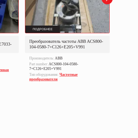
ПОДРОБНЕЕ
ПОДРОБ
Преобразователь частоты ABB ACS800-
Преобраз
E7033-
104-0580-7+C126+E205+V991
302P31
Производитель:
ABB
Производи
Part number:
ACS800-104-0580-
Part numbe
7+C126+E205+V991
енная
Тип оборуд
Тип оборудования:
Частотные
преобразо
преобразователи