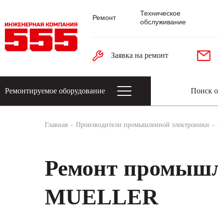
Техническое
Ремонт
обслуживание
Заявка на ремонт
Ремонтируемое оборудование
Датчики: энкодеры, тахогенераторы, 
Главная
Производители промышленной электроники
Ремонт промышл
MUELLER