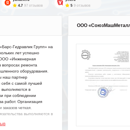
4.7
97 отзывов
5
9 отзывов
ООО «СоюзМашМетал
Барс-Гидравлик Групп» на
кольких лет успешно
с ООО «Инженерная
в вопросах ремонта
шленного оборудования.
ы наш партнер
 себя с самой лучшей
ы выполняются в
ки при соблюдении
ва работ. Организация
 заказов четкая.
язательства выполняются в
.
ЗЫВ