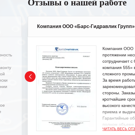
Отзывы о нашей работе
Компания ООО «Барс-Гидравлик Групп»
Компания ООО «
рность
протяжении нес
сотрудничает 
емонту
компания 555» 
ной
сложного промы
ески
За время работ
ении
зарекомендовал
стороны. Заказ
кротчайшие сро
ное
высокого качест
е
приема и выдачи
.
Гарантийные об
полном объеме
ЧИТАТЬ ВЕСЬ ОТ