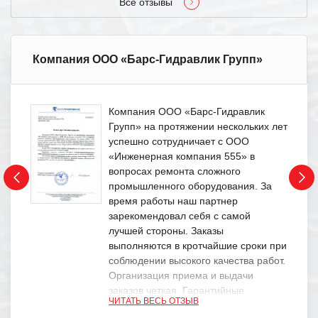
Все отзывы
Компания ООО «Барс-Гидравлик Групп»
Компания ООО «Барс-Гидравлик
Групп» на протяжении нескольких лет
успешно сотрудничает с ООО
«Инженерная компания 555» в
вопросах ремонта сложного
промышленного оборудования. За
время работы наш партнер
зарекомендовал себя с самой
лучшей стороны. Заказы
выполняются в кротчайшие сроки при
соблюдении высокого качества работ.
Организация приема и выдачи
заказов четкая. Гарантийные
ЧИТАТЬ ВЕСЬ ОТЗЫВ
обязательства выполняются в