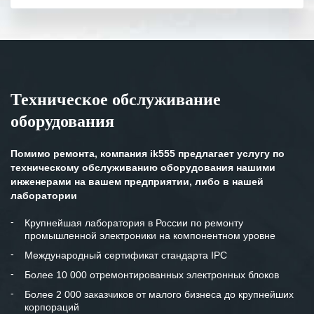
полном объеме.
Выражаем благодарность Вашим
специалистам за профессионализм и
оперативное решение поставленных
задач.
Техническое обслуживание
Особенно хочется отметить высокую
оборудования
клиентоориентированность
персонала Вашей компании,
готовность помочь в самых сложных
Помимо ремонта, компания ik555 предлагает услугу по
ситуациях.
техническому обслуживанию оборудования нашими
инженерами на вашем предприятии, либо в нашей
Мы высоко ценим сложившиеся
лаборатории
между нашими компаниями открытые
и доверительные партнерские
Крупнейшая лаборатория в России по ремонту
промышленной электроники на компонентном уровне
отношения и искренне желаем
«Инженерной компании «555» долгих
Международный сертификат стандарта IPC
лет успеха и процветания.
Более 10 000 отремонтированных электронных блоков
Более 2 000 заказчиков от малого бизнеса до крупнейших
корпораций