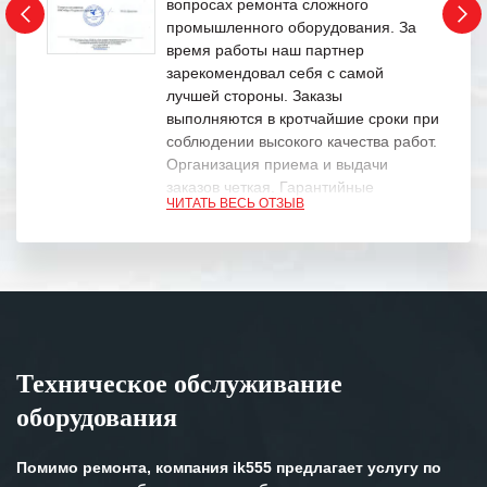
вопросах ремонта сложного
промышленного оборудования. За
время работы наш партнер
зарекомендовал себя с самой
лучшей стороны. Заказы
выполняются в кротчайшие сроки при
соблюдении высокого качества работ.
Организация приема и выдачи
заказов четкая. Гарантийные
ЧИТАТЬ ВЕСЬ ОТЗЫВ
обязательства выполняются в
полном объеме.
Выражаем благодарность Вашим
специалистам за профессионализм и
оперативное решение поставленных
задач.
Техническое обслуживание
Особенно хочется отметить высокую
оборудования
клиентоориентированность
персонала Вашей компании,
готовность помочь в самых сложных
Помимо ремонта, компания ik555 предлагает услугу по
ситуациях.