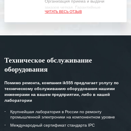
Организация приема и выдачи
заказов четкая. Гарантийные
ЧИТАТЬ ВЕСЬ ОТЗЫВ
обязательства выполняются в
полном объеме.
Выражаем благодарность Вашим
специалистам за профессионализм и
оперативное решение поставленных
задач.
Техническое обслуживание
Особенно хочется отметить высокую
оборудования
клиентоориентированность
персонала Вашей компании,
готовность помочь в самых сложных
Помимо ремонта, компания ik555 предлагает услугу по
ситуациях.
техническому обслуживанию оборудования нашими
инженерами на вашем предприятии, либо в нашей
Мы высоко ценим сложившиеся
лаборатории
между нашими компаниями открытые
и доверительные партнерские
Крупнейшая лаборатория в России по ремонту
промышленной электроники на компонентном уровне
отношения и искренне желаем
«Инженерной компании «555» долгих
Международный сертификат стандарта IPC
лет успеха и процветания.