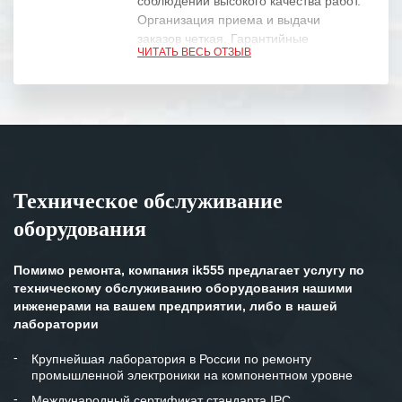
соблюдении высокого качества работ.
Организация приема и выдачи
заказов четкая. Гарантийные
ЧИТАТЬ ВЕСЬ ОТЗЫВ
обязательства выполняются в
полном объеме.
Выражаем благодарность Вашим
специалистам за профессионализм и
оперативное решение поставленных
задач.
Техническое обслуживание
Особенно хочется отметить высокую
оборудования
клиентоориентированность
персонала Вашей компании,
готовность помочь в самых сложных
Помимо ремонта, компания ik555 предлагает услугу по
ситуациях.
техническому обслуживанию оборудования нашими
инженерами на вашем предприятии, либо в нашей
Мы высоко ценим сложившиеся
лаборатории
между нашими компаниями открытые
и доверительные партнерские
Крупнейшая лаборатория в России по ремонту
промышленной электроники на компонентном уровне
отношения и искренне желаем
«Инженерной компании «555» долгих
Международный сертификат стандарта IPC