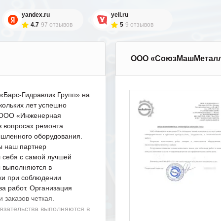
yandex.ru
yell.ru
4.7
97 отзывов
5
9 отзывов
ООО «СоюзМашМетал
Барс-Гидравлик Групп» на
кольких лет успешно
с ООО «Инженерная
в вопросах ремонта
шленного оборудования.
ы наш партнер
 себя с самой лучшей
ы выполняются в
ки при соблюдении
ва работ. Организация
 заказов четкая.
язательства выполняются в
.