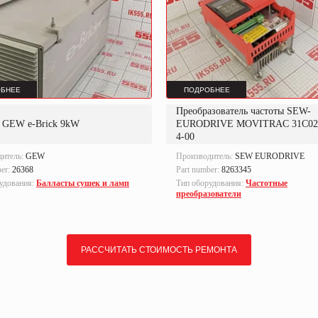
БНЕЕ
ПОДРОБНЕЕ
Преобразователь частоты SEW-
т GEW e-Brick 9kW
EURODRIVE MOVITRAC 31C022
4-00
дитель:
GEW
Производитель:
SEW EURODRIVE
ber:
26368
Part number:
8263345
удования:
Балласты сушек и ламп
Тип оборудования:
Частотные
преобразователи
РАССЧИТАТЬ СТОИМОСТЬ РЕМОНТА