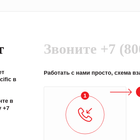
т
Звоните
+7 (80
ет
Работать с нами просто, схема в
ific в
1
нте в
у +7