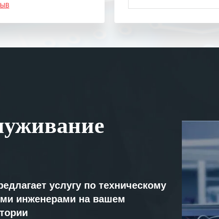
ЗЫВ
одарность Вашим
а профессионализм и
шение поставленных задач.
ся отметить высокую
рованность персонала
, готовность помочь в
ситуациях.
им сложившиеся между
луживание
иями открытые и
партнерские отношения и
ем «Инженерной компании
т успеха и процветания.
редлагает услугу по техническому
ми инженерами на вашем
атории