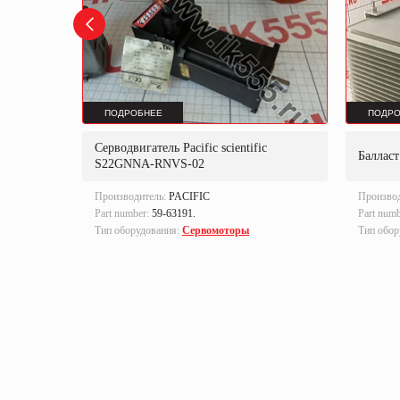
ПОДРОБНЕЕ
ПОДРО
Серводвигатель Pacific scientifiс
0
Баллас
S22GNNA-RNVS-02
Производитель:
PACIFIC
Произво
Part number:
59-63191.
Part num
ленная
Тип оборудования:
Сервомоторы
Тип обор