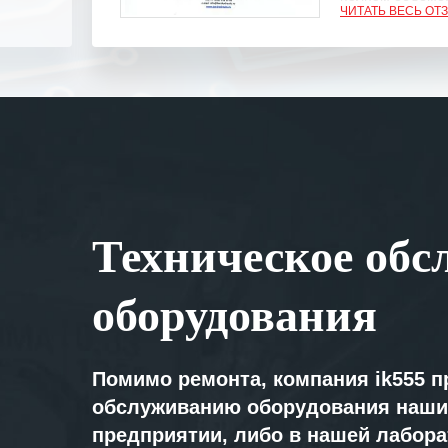
ЧИТАТЬ ВЕСЬ ОТ
Выражаем благ
специалистам з
оперативное ре
Особенно хочет
клиентоориенти
Вашей компании
самых сложных 
Мы высоко цен
Техническое обс
нашими компан
доверительные 
искренне жела
оборудования
«555» долгих ле
Помимо ремонта, компания ik555 п
обслуживанию оборудования наши
предприятии, либо в нашей лабор