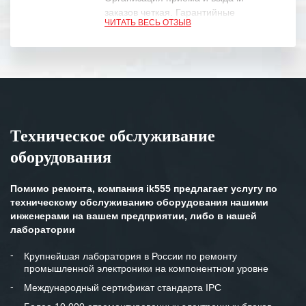
заказов четкая. Гарантийные
ЧИТАТЬ ВЕСЬ ОТЗЫВ
обязательства выполняются в
полном объеме.
Выражаем благодарность Вашим
специалистам за профессионализм и
оперативное решение поставленных
задач.
Техническое обслуживание
Особенно хочется отметить высокую
оборудования
клиентоориентированность
персонала Вашей компании,
готовность помочь в самых сложных
Помимо ремонта, компания ik555 предлагает услугу по
ситуациях.
техническому обслуживанию оборудования нашими
инженерами на вашем предприятии, либо в нашей
Мы высоко ценим сложившиеся
лаборатории
между нашими компаниями открытые
и доверительные партнерские
Крупнейшая лаборатория в России по ремонту
промышленной электроники на компонентном уровне
отношения и искренне желаем
«Инженерной компании «555» долгих
Международный сертификат стандарта IPC
лет успеха и процветания.