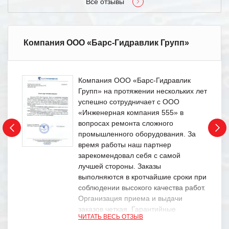
Все отзывы
Компания ООО «Барс-Гидравлик Групп»
Компания ООО «Барс-Гидравлик
Групп» на протяжении нескольких лет
успешно сотрудничает с ООО
«Инженерная компания 555» в
вопросах ремонта сложного
промышленного оборудования. За
время работы наш партнер
зарекомендовал себя с самой
лучшей стороны. Заказы
выполняются в кротчайшие сроки при
соблюдении высокого качества работ.
Организация приема и выдачи
заказов четкая. Гарантийные
ЧИТАТЬ ВЕСЬ ОТЗЫВ
обязательства выполняются в