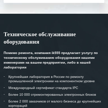
полном объеме.
Выражаем благодарность Вашим
специалистам за профессионализм и
оперативное решение поставленных
задач.
Техническое обслуживание
Особенно хочется отметить высокую
оборудования
клиентоориентированность
персонала Вашей компании,
готовность помочь в самых сложных
Помимо ремонта, компания ik555 предлагает услугу по
ситуациях.
техническому обслуживанию оборудования нашими
инженерами на вашем предприятии, либо в нашей
Мы высоко ценим сложившиеся
лаборатории
между нашими компаниями открытые
и доверительные партнерские
Крупнейшая лаборатория в России по ремонту
промышленной электроники на компонентном уровне
отношения и искренне желаем
«Инженерной компании «555» долгих
Международный сертификат стандарта IPC
лет успеха и процветания.
Более 10 000 отремонтированных электронных блоков
Более 2 000 заказчиков от малого бизнеса до крупнейших
корпораций