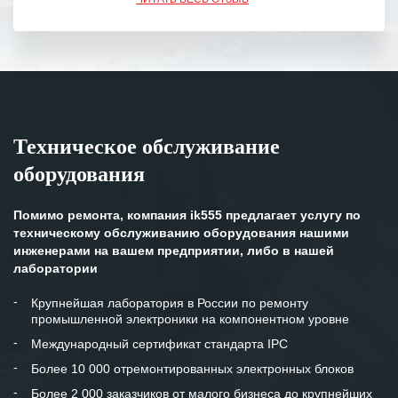
обязательства выполняются в
полном объеме.
Выражаем благодарность Вашим
специалистам за профессионализм и
оперативное решение поставленных
задач.
Техническое обслуживание
Особенно хочется отметить высокую
оборудования
клиентоориентированность
персонала Вашей компании,
готовность помочь в самых сложных
Помимо ремонта, компания ik555 предлагает услугу по
ситуациях.
техническому обслуживанию оборудования нашими
инженерами на вашем предприятии, либо в нашей
Мы высоко ценим сложившиеся
лаборатории
между нашими компаниями открытые
и доверительные партнерские
Крупнейшая лаборатория в России по ремонту
промышленной электроники на компонентном уровне
отношения и искренне желаем
«Инженерной компании «555» долгих
Международный сертификат стандарта IPC
лет успеха и процветания.
Более 10 000 отремонтированных электронных блоков
Более 2 000 заказчиков от малого бизнеса до крупнейших