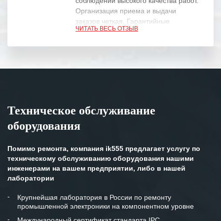
соблюдении высокого качества работ.
Организация приема и выдачи
заказов четкая. Гарантийные
ЧИТАТЬ ВЕСЬ ОТЗЫВ
обязательства выполняются в
полном объеме.
Выражаем благодарность Вашим
специалистам за профессионализм и
оперативное решение поставленных
задач.
Техническое обслуживание
Особенно хочется отметить высокую
оборудования
клиентоориентированность
персонала Вашей компании,
готовность помочь в самых сложных
Помимо ремонта, компания ik555 предлагает услугу по
ситуациях.
техническому обслуживанию оборудования нашими
инженерами на вашем предприятии, либо в нашей
Мы высоко ценим сложившиеся
лаборатории
между нашими компаниями открытые
и доверительные партнерские
Крупнейшая лаборатория в России по ремонту
промышленной электроники на компонентном уровне
отношения и искренне желаем
«Инженерной компании «555» долгих
Международный сертификат стандарта IPC