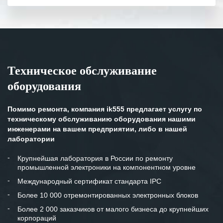
полном объеме.
Выражаем благодарность Вашим
специалистам за профессионализм и
оперативное решение поставленных
задач.
Техническое обслуживание
Особенно хочется отметить высокую
оборудования
клиентоориентированность
персонала Вашей компании,
готовность помочь в самых сложных
Помимо ремонта, компания ik555 предлагает услугу по
ситуациях.
техническому обслуживанию оборудования нашими
инженерами на вашем предприятии, либо в нашей
Мы высоко ценим сложившиеся
лаборатории
между нашими компаниями открытые
и доверительные партнерские
Крупнейшая лаборатория в России по ремонту
промышленной электроники на компонентном уровне
отношения и искренне желаем
«Инженерной компании «555» долгих
Международный сертификат стандарта IPC
лет успеха и процветания.
Более 10 000 отремонтированных электронных блоков
Более 2 000 заказчиков от малого бизнеса до крупнейших
корпораций