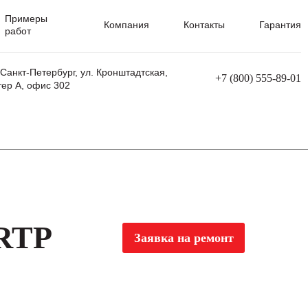
Примеры
Компания
Контакты
Гарантия
работ
 Санкт-Петербург, ул. Кронштадтская,
+7 (800) 555-89-01
тер А, офис 302
равления
Ремонт сварочных трансформаторов
Ремонт аппаратов плазменной резки
Ремонт сварочных полуавтоматов
Ремонт плазменных станков с ЧПУ
 RTP
Заявка на ремонт