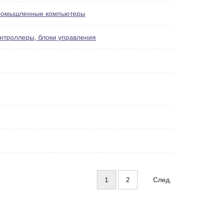
омышленные компьютеры
нтроллеры, блоки управления
1
2
След.