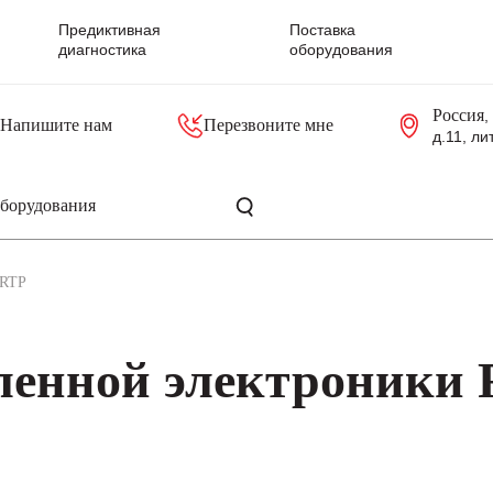
Предиктивная
Поставка
диагностика
оборудования
Россия
,
Напишите нам
Перезвоните мне
д.11, ли
резольверы
Контроллеры, блоки управления
Панели оператора, промышленные мониторы
Прочая промышленная электроника
Промышленные пульты уп
Серверные материнские платы
RTP
енной электроники