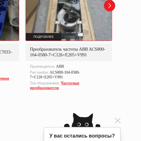
ПОДРОБНЕЕ
ПОДРОБ
Преобразователь частоты ABB ACS800-
Преобраз
E7033-
104-0580-7+C126+E205+V991
302P31
Производитель:
ABB
Производи
Part number:
ACS800-104-0580-
Part numbe
7+C126+E205+V991
енная
Тип оборуд
Тип оборудования:
Частотные
преобразо
преобразователи
У вас остались вопросы?