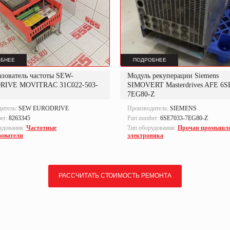
БНЕЕ
ПОДРОБНЕЕ
азователь частоты SEW-
Модуль рекуперации Siemens
RIVE MOVITRAC 31C022-503-
SIMOVERT Masterdrives AFE 6S
7EG80-Z
дитель:
SEW EURODRIVE
Производитель:
SIEMENS
ber:
8263345
Part number:
6SE7033-7EG80-Z
удования:
Частотные
Тип оборудования:
Прочая промышл
зователи
электроника
РАССЧИТАТЬ СТОИМОСТЬ РЕМОНТА