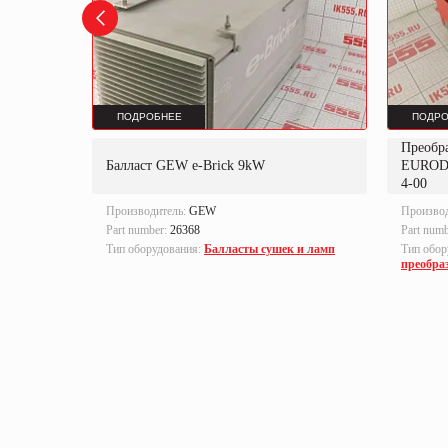
ПОДРОБНЕЕ
ПОДРО
Преобр
K
Балласт GEW e-Brick 9kW
EUROD
4-00
Производитель:
GEW
Произво
Part number:
26368
Part num
локи
Тип оборудования:
Балласты сушек и ламп
Тип обор
преобра