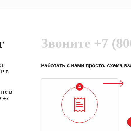
т
Звоните
+7 (80
ет
Работать с нами просто, схема в
P в
4
нте в
у +7