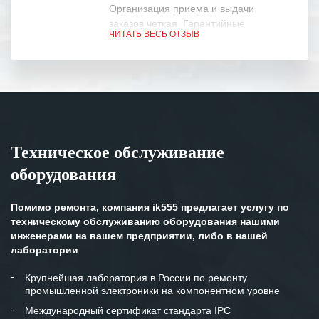
Организация приема и выдачи
заказов четкая. Гарантийные
ЧИТАТЬ ВЕСЬ ОТЗЫВ
обязательства выполняются в
полном объеме.
Выражаем благодарность Вашим
специалистам за профессионализм и
оперативное решение поставленных
задач.
Техническое обслуживание
Особенно хочется отметить высокую
оборудования
клиентоориентированность
персонала Вашей компании,
готовность помочь в самых сложных
Помимо ремонта, компания ik555 предлагает услугу по
ситуациях.
техническому обслуживанию оборудования нашими
инженерами на вашем предприятии, либо в нашей
Мы высоко ценим сложившиеся
лаборатории
между нашими компаниями открытые
и доверительные партнерские
Крупнейшая лаборатория в России по ремонту
промышленной электроники на компонентном уровне
отношения и искренне желаем
«Инженерной компании «555» долгих
Международный сертификат стандарта IPC