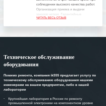
соблюдении высокого качества работ.
Организация приема и выдачи
заказов четкая. Гарантийные
ЧИТАТЬ ВЕСЬ ОТЗЫВ
обязательства выполняются в
полном объеме.
Выражаем благодарность Вашим
специалистам за профессионализм и
оперативное решение поставленных
задач.
Техническое обслуживание
Особенно хочется отметить высокую
оборудования
клиентоориентированность
персонала Вашей компании,
готовность помочь в самых сложных
Помимо ремонта, компания ik555 предлагает услугу по
ситуациях.
техническому обслуживанию оборудования нашими
инженерами на вашем предприятии, либо в нашей
Мы высоко ценим сложившиеся
лаборатории
между нашими компаниями открытые
и доверительные партнерские
Крупнейшая лаборатория в России по ремонту
промышленной электроники на компонентном уровне
отношения и искренне желаем