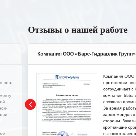
Отзывы о нашей работе
Компания ООО «Барс-Гидравлик Групп»
Компания ООО «
рность
протяжении нес
сотрудничает 
емонту
компания 555» 
ной
сложного промы
ески
За время работ
ении
зарекомендовал
стороны. Заказ
кротчайшие сро
ное
высокого качест