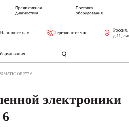
Предиктивная
Поставка
диагностика
оборудования
Россия
,
Напишите нам
Перезвоните мне
д.11, ли
резольверы
Контроллеры, блоки управления
Панели оператора, промышленные мониторы
Прочая промышленная электроника
Промышленные пульты уп
Серверные материнские платы
SIMATIC OP 277 6
енной электроники
 6