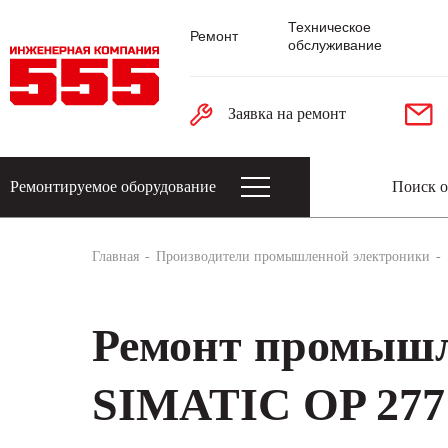
Техническое
Ремонт
обслуживание
Заявка на ремонт
Ремонтируемое оборудование
Датчики: энкодеры, тахогенераторы, 
Главная
Производители промышленной электроники
Ремонт промышл
SIMATIC OP 277