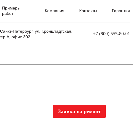
Примеры
Компания
Контакты
Гарантия
работ
 Санкт-Петербург, ул. Кронштадтская,
+7 (800) 555-89-01
тер А, офис 302
равления
Ремонт сварочных трансформаторов
Ремонт аппаратов плазменной резки
Ремонт сварочных полуавтоматов
Ремонт плазменных станков с ЧПУ
Заявка на ремонт