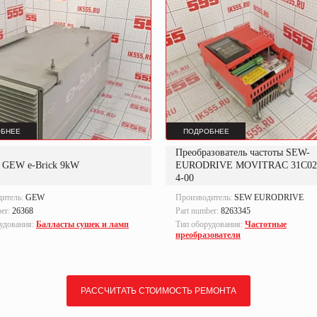
БНЕЕ
ПОДРОБНЕЕ
Преобразователь частоты SEW-
т GEW e-Brick 9kW
EURODRIVE MOVITRAC 31C022
4-00
дитель:
GEW
Производитель:
SEW EURODRIVE
ber:
26368
Part number:
8263345
удования:
Балласты сушек и ламп
Тип оборудования:
Частотные
преобразователи
РАССЧИТАТЬ СТОИМОСТЬ РЕМОНТА