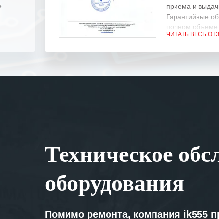
е
приема и выдачи
.
Гарантийные об
полном объеме
ЧИТАТЬ ВЕСЬ ОТ
Выражаем благ
специалистам з
оперативное ре
Особенно хочет
клиентоориенти
Вашей компании
самых сложных 
Мы высоко цен
Техническое обс
нашими компан
доверительные 
искренне жела
оборудования
«555» долгих ле
Помимо ремонта, компания ik555 п