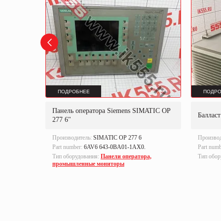
ПОДРОБНЕЕ
ПОДРО
Панель оператора Siemens SIMATIC OP
0
Баллас
277 6"
Производитель:
SIMATIC OP 277 6
Произво
Part number:
6AV6 643-0BA01-1AX0.
Part num
ленная
Тип оборудования:
Панели оператора,
Тип обор
промышленные мониторы