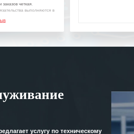
 заказов четкая.
язательства выполняются в
.
ЗЫВ
одарность Вашим
а профессионализм и
шение поставленных задач.
ся отметить высокую
рованность персонала
, готовность помочь в
ситуациях.
им сложившиеся между
луживание
иями открытые и
партнерские отношения и
ем «Инженерной компании
т успеха и процветания.
редлагает услугу по техническому