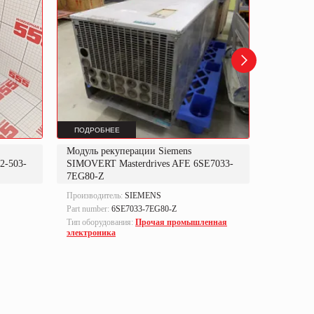
ПОДРОБНЕЕ
ПОДРОБ
Модуль рекуперации Siemens
Преобраз
-503-
SIMOVERT Masterdrives AFE 6SE7033-
104-0580
7EG80-Z
Производитель:
SIEMENS
Производи
Part number:
6SE7033-7EG80-Z
Part number
7+C126+E
Тип оборудования:
Прочая промышленная
электроника
Тип оборуд
преобразо