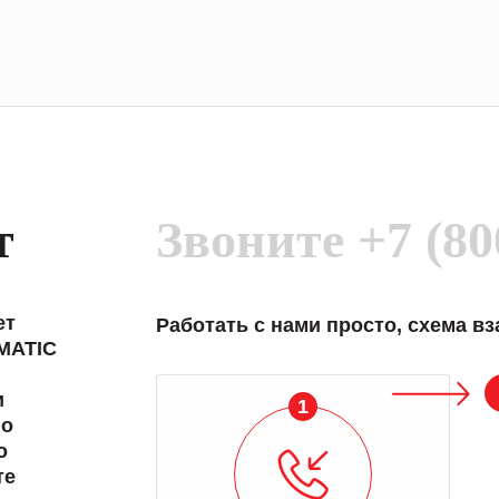
т
Звоните
+7 (80
ет
Работать с нами просто, схема в
MATIC
и
1
 о
о
те