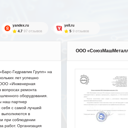
yandex.ru
yell.ru
4.7
97 отзывов
5
9 отзывов
ООО «СоюзМашМетал
Барс-Гидравлик Групп» на
кольких лет успешно
с ООО «Инженерная
в вопросах ремонта
шленного оборудования.
ы наш партнер
 себя с самой лучшей
ы выполняются в
ки при соблюдении
ва работ. Организация