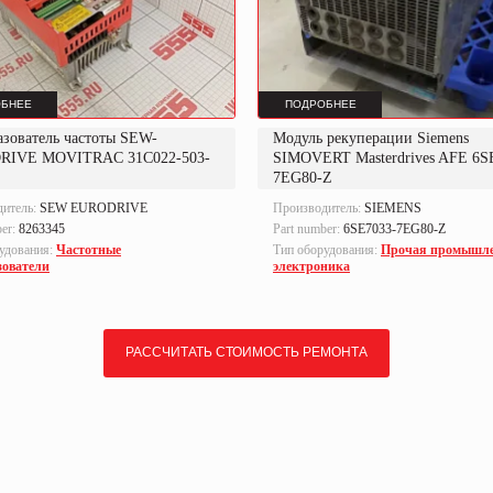
БНЕЕ
ПОДРОБНЕЕ
азователь частоты SEW-
Модуль рекуперации Siemens
RIVE MOVITRAC 31C022-503-
SIMOVERT Masterdrives AFE 6S
7EG80-Z
дитель:
SEW EURODRIVE
Производитель:
SIEMENS
ber:
8263345
Part number:
6SE7033-7EG80-Z
удования:
Частотные
Тип оборудования:
Прочая промышл
зователи
электроника
РАССЧИТАТЬ СТОИМОСТЬ РЕМОНТА