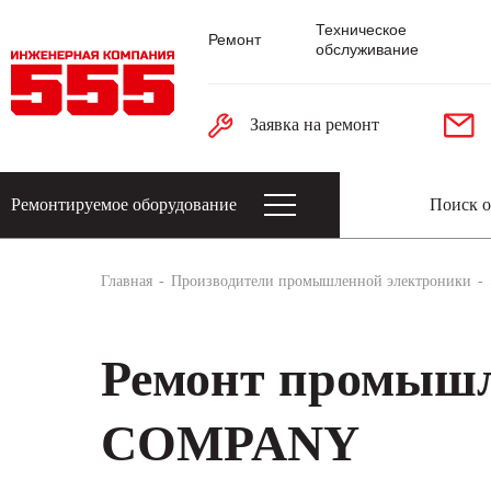
Техническое
Ремонт
обслуживание
Заявка на ремонт
Ремонтируемое оборудование
Датчики: энкодеры, тахогенераторы, 
Главная
Производители промышленной электроники
Ремонт промышл
COMPANY