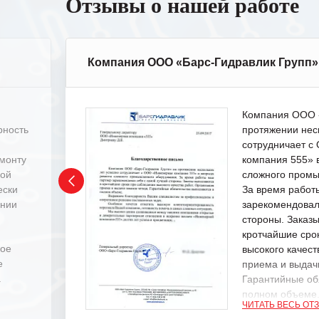
Отзывы о нашей работе
Компания ООО «Барс-Гидравлик Групп»
Компания ООО «
рность
протяжении нес
сотрудничает 
емонту
компания 555» 
ной
сложного промы
ески
За время работ
ении
зарекомендовал
стороны. Заказ
кротчайшие сро
ное
высокого качест
е
приема и выдачи
.
Гарантийные об
полном объеме
ЧИТАТЬ ВЕСЬ ОТ