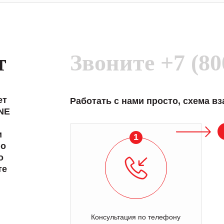
т
Звоните
+7 (80
ет
Работать с нами просто, схема в
NE
и
1
 о
о
те
Консультация по телефону