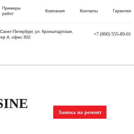
Примеры
Компания
Контакты
Гарантия
работ
 Санкт-Петербург, ул. Кронштадтская,
+7 (800) 555-89-01
тер А, офис 302
равления
Ремонт сварочных трансформаторов
Ремонт аппаратов плазменной резки
Ремонт сварочных полуавтоматов
Ремонт плазменных станков с ЧПУ
SINE
Заявка на ремонт