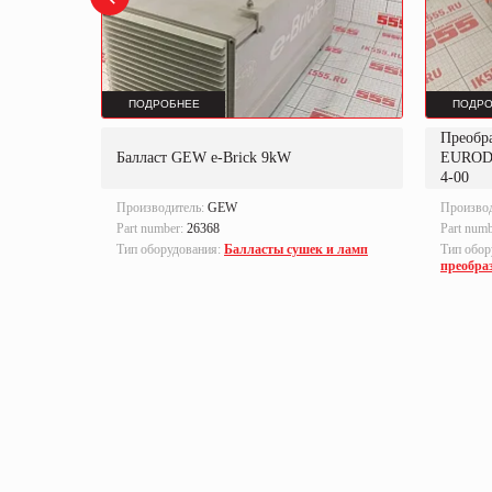
ПОДРОБНЕЕ
ПОДРО
Преобр
K
Балласт GEW e-Brick 9kW
EUROD
4-00
Производитель:
GEW
Произво
Part number:
26368
Part num
локи
Тип оборудования:
Балласты сушек и ламп
Тип обор
преобра