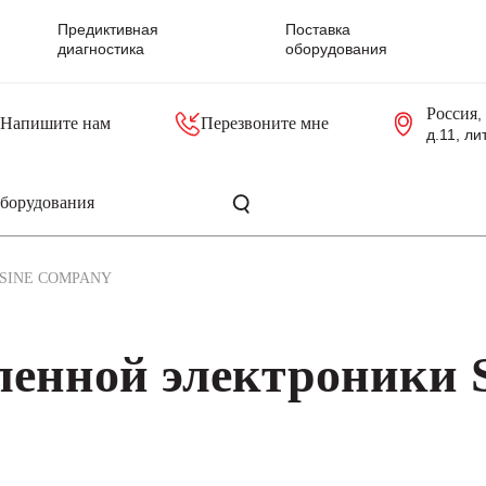
Предиктивная
Поставка
диагностика
оборудования
Россия
,
Напишите нам
Перезвоните мне
д.11, ли
резольверы
Контроллеры, блоки управления
Панели оператора, промышленные мониторы
Прочая промышленная электроника
Промышленные пульты уп
Серверные материнские платы
SINE COMPANY
енной электроники 