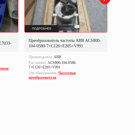
ПОДРОБНЕЕ
ПОДРОБ
Преобразователь частоты ABB ACS800-
Преобраз
E7033-
104-0580-7+C126+E205+V991
302P31
Производитель:
ABB
Производи
Part number:
ACS800-104-0580-
Part numbe
7+C126+E205+V991
енная
Тип оборуд
Тип оборудования:
Частотные
преобразо
преобразователи