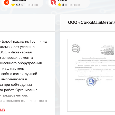
4.7
97 отзывов
5
9 отзывов
ООО «СоюзМашМетал
Барс-Гидравлик Групп» на
кольких лет успешно
с ООО «Инженерная
в вопросах ремонта
шленного оборудования.
ы наш партнер
 себя с самой лучшей
ы выполняются в
ки при соблюдении
ва работ. Организация
 заказов четкая.
язательства выполняются в
.
ЗЫВ