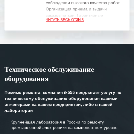
соблюдении высокого качества работ.
Организация приема и выдачи
заказов четкая. Гарантийные
ЧИТАТЬ ВЕСЬ ОТЗЫВ
обязательства выполняются в
полном объеме.
Выражаем благодарность Вашим
специалистам за профессионализм и
оперативное решение поставленных
задач.
Техническое обслуживание
Особенно хочется отметить высокую
оборудования
клиентоориентированность
персонала Вашей компании,
готовность помочь в самых сложных
Помимо ремонта, компания ik555 предлагает услугу по
ситуациях.
техническому обслуживанию оборудования нашими
инженерами на вашем предприятии, либо в нашей
Мы высоко ценим сложившиеся
лаборатории
между нашими компаниями открытые
и доверительные партнерские
Крупнейшая лаборатория в России по ремонту
промышленной электроники на компонентном уровне
отношения и искренне желаем
«Инженерной компании «555» долгих