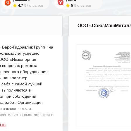
4.7
97 отзывов
5
9 отзывов
ООО «СоюзМашМетал
Барс-Гидравлик Групп» на
кольких лет успешно
с ООО «Инженерная
в вопросах ремонта
шленного оборудования.
ы наш партнер
 себя с самой лучшей
ы выполняются в
ки при соблюдении
ва работ. Организация
 заказов четкая.
язательства выполняются в
.
ЗЫВ