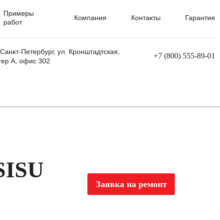
Примеры
Компания
Контакты
Гарантия
работ
 Санкт-Петербург, ул. Кронштадтская,
+7 (800) 555-89-01
тер А, офис 302
равления
Ремонт сварочных трансформаторов
Ремонт аппаратов плазменной резки
Ремонт сварочных полуавтоматов
Ремонт плазменных станков с ЧПУ
SISU
Заявка на ремонт