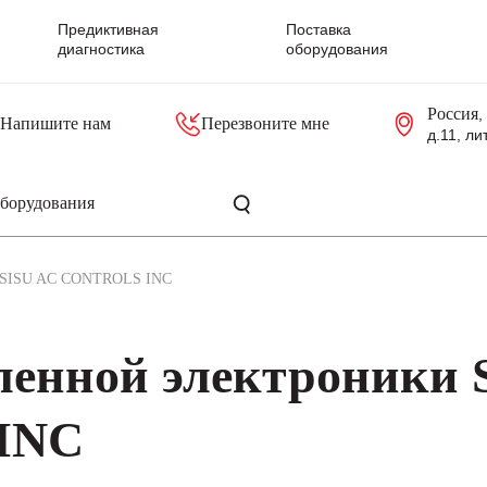
Предиктивная
Поставка
диагностика
оборудования
Россия
,
Напишите нам
Перезвоните мне
д.11, ли
резольверы
Контроллеры, блоки управления
Панели оператора, промышленные мониторы
Прочая промышленная электроника
Промышленные пульты уп
Серверные материнские платы
SISU AC CONTROLS INC
енной электроники 
INC