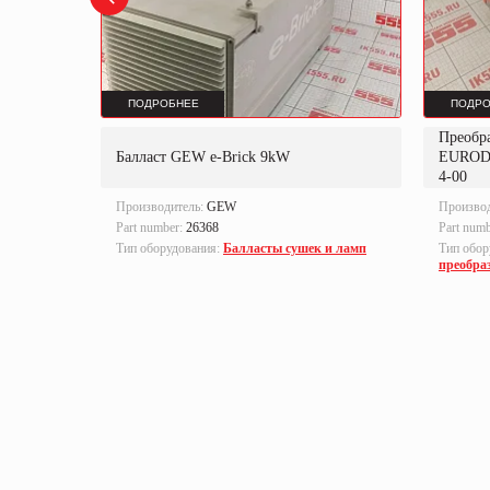
ПОДРОБНЕЕ
ПОДРО
Преобр
K
Балласт GEW e-Brick 9kW
EUROD
4-00
Производитель:
GEW
Произво
Part number:
26368
Part num
локи
Тип оборудования:
Балласты сушек и ламп
Тип обор
преобра