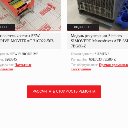
БНЕЕ
ПОДРОБНЕЕ
азователь частоты SEW-
Модуль рекуперации Siemens
RIVE MOVITRAC 31C022-503-
SIMOVERT Masterdrives AFE 6S
7EG80-Z
дитель:
SEW EURODRIVE
Производитель:
SIEMENS
ber:
8263345
Part number:
6SE7033-7EG80-Z
удования:
Частотные
Тип оборудования:
Прочая промышл
зователи
электроника
РАССЧИТАТЬ СТОИМОСТЬ РЕМОНТА