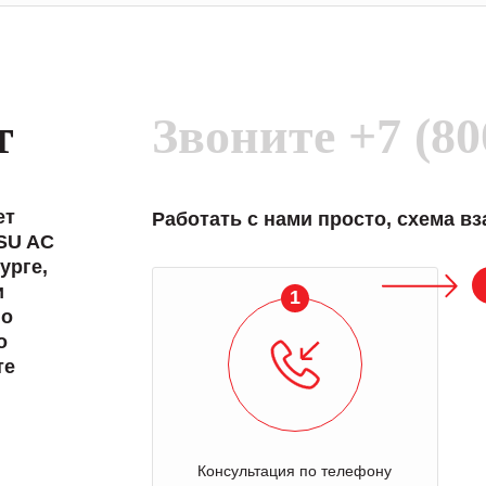
т
Звоните
+7 (80
ет
Работать с нами просто, схема в
SU AC
урге,
и
1
 о
о
те
Консультация по телефону