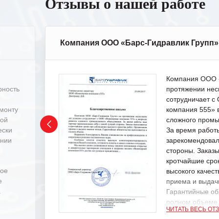
Отзывы о нашей работе
Компания ООО «Барс-Гидравлик Групп»
Компания ООО «
рность
протяжении нес
сотрудничает 
емонту
компания 555» 
ной
сложного промы
ески
За время работ
ении
зарекомендовал
стороны. Заказ
кротчайшие сро
ное
высокого качест
е
приема и выдачи
.
Гарантийные об
полном объеме
ЧИТАТЬ ВЕСЬ ОТ