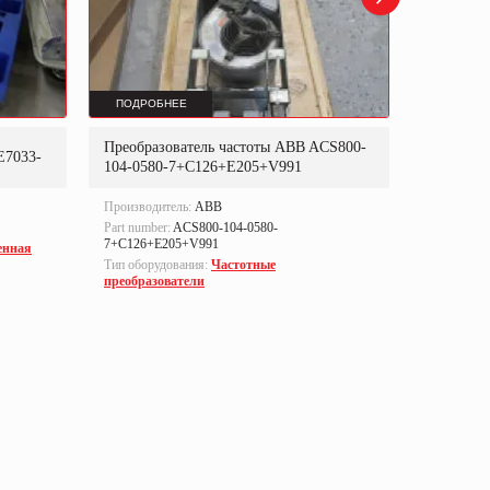
ПОДРОБНЕЕ
ПОДРОБ
Преобразователь частоты ABB ACS800-
Преобраз
E7033-
104-0580-7+C126+E205+V991
302P31
Производитель:
ABB
Производи
Part number:
ACS800-104-0580-
Part numbe
7+C126+E205+V991
енная
Тип оборуд
Тип оборудования:
Частотные
преобразо
преобразователи