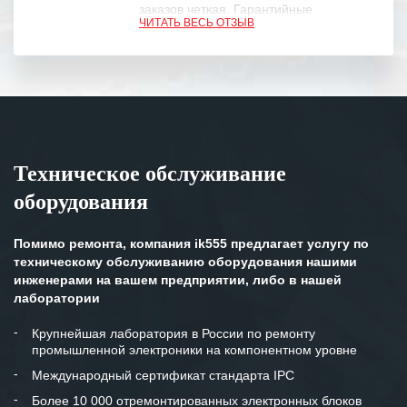
заказов четкая. Гарантийные
ЧИТАТЬ ВЕСЬ ОТЗЫВ
обязательства выполняются в
полном объеме.
Выражаем благодарность Вашим
специалистам за профессионализм и
оперативное решение поставленных
задач.
Техническое обслуживание
Особенно хочется отметить высокую
оборудования
клиентоориентированность
персонала Вашей компании,
готовность помочь в самых сложных
Помимо ремонта, компания ik555 предлагает услугу по
ситуациях.
техническому обслуживанию оборудования нашими
инженерами на вашем предприятии, либо в нашей
Мы высоко ценим сложившиеся
лаборатории
между нашими компаниями открытые
и доверительные партнерские
Крупнейшая лаборатория в России по ремонту
промышленной электроники на компонентном уровне
отношения и искренне желаем
«Инженерной компании «555» долгих
Международный сертификат стандарта IPC
лет успеха и процветания.
Более 10 000 отремонтированных электронных блоков