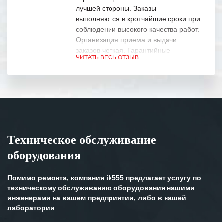
лучшей стороны. Заказы
выполняются в кротчайшие сроки при
соблюдении высокого качества работ.
Организация приема и выдачи
заказов четкая. Гарантийные
ЧИТАТЬ ВЕСЬ ОТЗЫВ
обязательства выполняются в
полном объеме.
Выражаем благодарность Вашим
специалистам за профессионализм и
оперативное решение поставленных
задач.
Техническое обслуживание
Особенно хочется отметить высокую
оборудования
клиентоориентированность
персонала Вашей компании,
готовность помочь в самых сложных
Помимо ремонта, компания ik555 предлагает услугу по
ситуациях.
техническому обслуживанию оборудования нашими
инженерами на вашем предприятии, либо в нашей
Мы высоко ценим сложившиеся
лаборатории
между нашими компаниями открытые