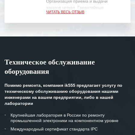
Организация приема и выдачи
заказов четкая. Гарантийные
ЧИТАТЬ ВЕСЬ ОТЗЫВ
обязательства выполняются в
полном объеме.
Выражаем благодарность Вашим
специалистам за профессионализм и
оперативное решение поставленных
задач.
Техническое обслуживание
Особенно хочется отметить высокую
оборудования
клиентоориентированность
персонала Вашей компании,
готовность помочь в самых сложных
Помимо ремонта, компания ik555 предлагает услугу по
ситуациях.
техническому обслуживанию оборудования нашими
инженерами на вашем предприятии, либо в нашей
Мы высоко ценим сложившиеся
лаборатории
между нашими компаниями открытые
и доверительные партнерские
Крупнейшая лаборатория в России по ремонту
промышленной электроники на компонентном уровне
отношения и искренне желаем
«Инженерной компании «555» долгих
Международный сертификат стандарта IPC
лет успеха и процветания.