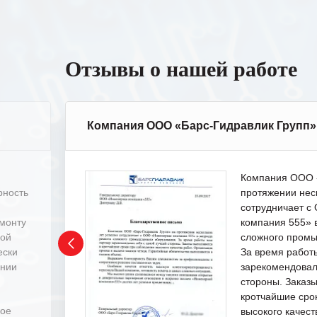
Отзывы о нашей работе
Компания ООО «Барс-Гидравлик Групп»
Компания ООО «
рность
протяжении нес
сотрудничает 
емонту
компания 555» 
ной
сложного промы
ески
За время работ
ении
зарекомендовал
стороны. Заказ
кротчайшие сро
ное
высокого качест