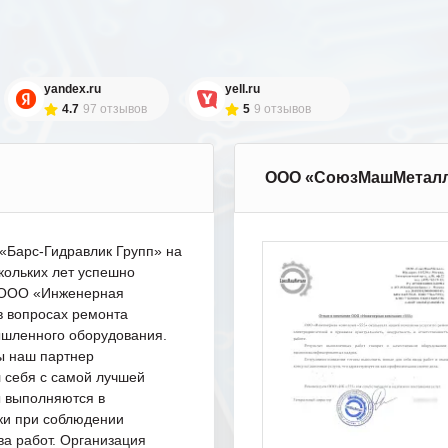
yandex.ru
yell.ru
4.7
97 отзывов
5
9 отзывов
ООО «СоюзМашМетал
Барс-Гидравлик Групп» на
кольких лет успешно
с ООО «Инженерная
в вопросах ремонта
шленного оборудования.
ы наш партнер
 себя с самой лучшей
ы выполняются в
ки при соблюдении
ва работ. Организация