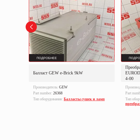
ПОДРОБНЕЕ
ПОДРО
Преобр
K
Балласт GEW e-Brick 9kW
EUROD
4-00
Производитель:
GEW
Произво
Part number:
26368
Part num
локи
Тип оборудования:
Балласты сушек и ламп
Тип обор
преобра