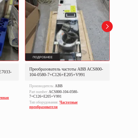
ПОДРОБНЕЕ
ПОДРОБ
Преобразователь частоты ABB ACS800-
Преобраз
E7033-
104-0580-7+C126+E205+V991
302P31
Производитель:
ABB
Производи
Part number:
ACS800-104-0580-
Part numbe
7+C126+E205+V991
енная
Тип оборуд
Тип оборудования:
Частотные
преобразо
преобразователи