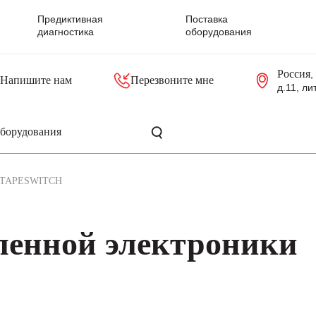
Предиктивная
Поставка
диагностика
оборудования
Россия
,
Напишите нам
Перезвоните мне
д.11, ли
резольверы
Контроллеры, блоки управления
Панели оператора, промышленные мониторы
Прочая промышленная электроника
Промышленные пульты уп
Серверные материнские платы
TAPESWITCH
енной электроники