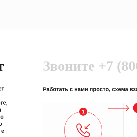
т
Звоните
+7 (80
ет
Работать с нами просто, схема в
ге,
и
2
 о
о
те