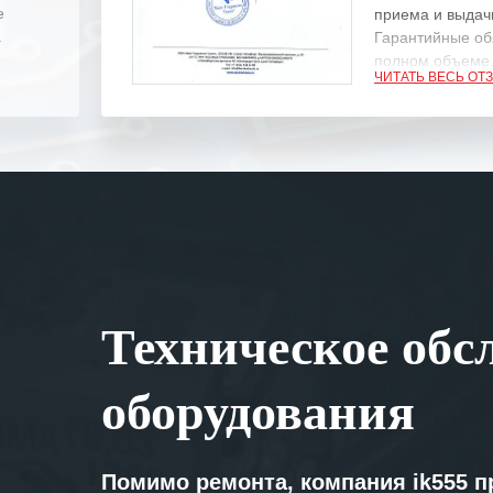
е
приема и выдачи
.
Гарантийные об
полном объеме
ЧИТАТЬ ВЕСЬ ОТ
Выражаем благ
специалистам з
оперативное ре
Особенно хочет
клиентоориенти
Вашей компании
самых сложных 
Мы высоко цен
Техническое обс
нашими компан
доверительные 
искренне жела
оборудования
«555» долгих ле
Помимо ремонта, компания ik555 п