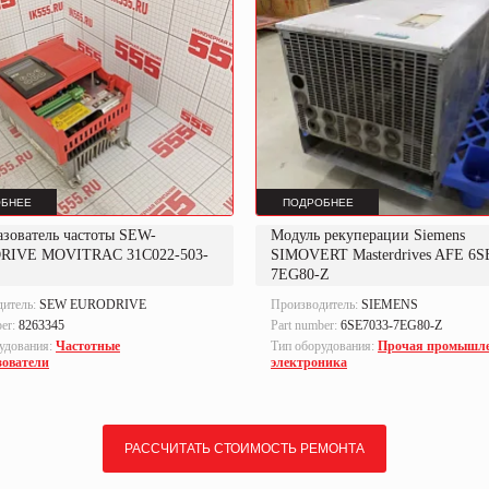
БНЕЕ
ПОДРОБНЕЕ
азователь частоты SEW-
Модуль рекуперации Siemens
RIVE MOVITRAC 31C022-503-
SIMOVERT Masterdrives AFE 6S
7EG80-Z
дитель:
SEW EURODRIVE
Производитель:
SIEMENS
ber:
8263345
Part number:
6SE7033-7EG80-Z
удования:
Частотные
Тип оборудования:
Прочая промышл
зователи
электроника
РАССЧИТАТЬ СТОИМОСТЬ РЕМОНТА