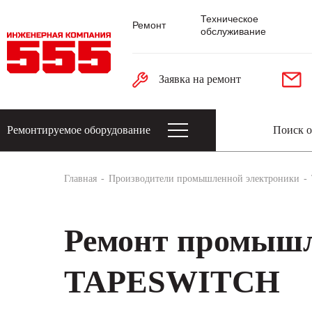
Техническое
Ремонт
обслуживание
Заявка на ремонт
Ремонтируемое оборудование
Датчики: энкодеры, тахогенераторы, 
Главная
Производители промышленной электроники
Ремонт промышл
TAPESWITCH