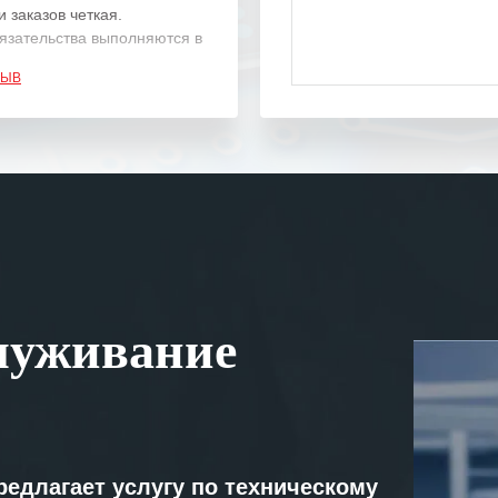
 заказов четкая.
язательства выполняются в
.
ЗЫВ
одарность Вашим
а профессионализм и
шение поставленных задач.
ся отметить высокую
рованность персонала
, готовность помочь в
ситуациях.
им сложившиеся между
луживание
иями открытые и
партнерские отношения и
ем «Инженерной компании
т успеха и процветания.
редлагает услугу по техническому