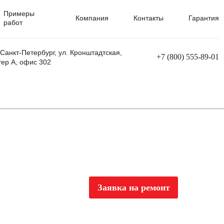
Примеры
Компания
Контакты
Гарантия
работ
 Санкт-Петербург, ул. Кронштадтская,
+7 (800) 555-89-01
тер А, офис 302
равления
Ремонт сварочных трансформаторов
Ремонт аппаратов плазменной резки
Ремонт сварочных полуавтоматов
Ремонт плазменных станков с ЧПУ
Заявка на ремонт