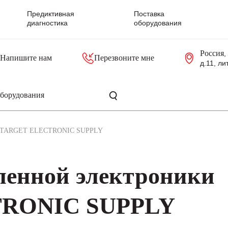
Предиктивная
Поставка
диагностика
оборудования
Россия
,
Напишите нам
Перезвоните мне
д.11, ли
резольверы
Контроллеры, блоки управления
Панели оператора, промышленные мониторы
Прочая промышленная электроника
Промышленные пульты уп
Серверные материнские платы
TARGET ELECTRONIC SUPPLY
енной электроники
RONIC SUPPLY