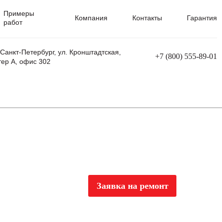
Примеры
Компания
Контакты
Гарантия
работ
 Санкт-Петербург, ул. Кронштадтская,
+7 (800) 555-89-01
тер А, офис 302
равления
Ремонт сварочных трансформаторов
Ремонт аппаратов плазменной резки
Ремонт сварочных полуавтоматов
Ремонт плазменных станков с ЧПУ
Заявка на ремонт