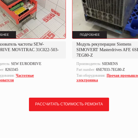
БНЕЕ
ПОДРОБНЕЕ
азователь частоты SEW-
Модуль рекуперации Siemens
RIVE MOVITRAC 31C022-503-
SIMOVERT Masterdrives AFE 6S
7EG80-Z
дитель:
SEW EURODRIVE
Производитель:
SIEMENS
ber:
8263345
Part number:
6SE7033-7EG80-Z
удования:
Частотные
Тип оборудования:
Прочая промышл
зователи
электроника
РАССЧИТАТЬ СТОИМОСТЬ РЕМОНТА