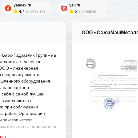
yandex.ru
yell.ru
4.7
97 отзывов
5
9 отзывов
ООО «СоюзМашМетал
Барс-Гидравлик Групп» на
кольких лет успешно
с ООО «Инженерная
в вопросах ремонта
шленного оборудования.
ы наш партнер
 себя с самой лучшей
ы выполняются в
ки при соблюдении
ва работ. Организация
 заказов четкая.
язательства выполняются в
.
ЗЫВ