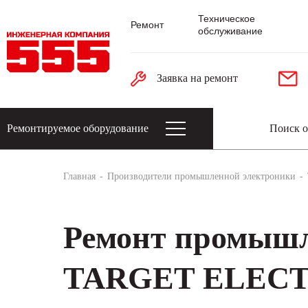
Техническое
Ремонт
обслуживание
Заявка на ремонт
Ремонтируемое оборудование
Датчики: энкодеры, тахогенераторы, 
Главная
Производители промышленной электроники
Ремонт промышл
TARGET ELECT