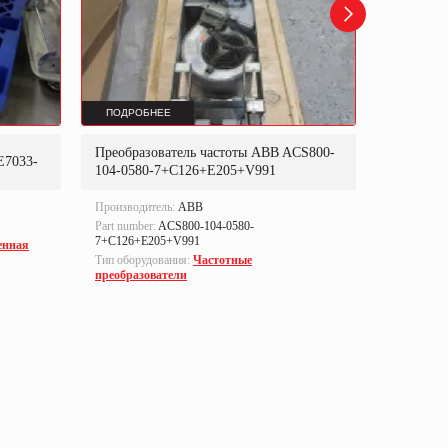
ПОДРОБНЕЕ
ПОДРОБ
Преобразователь частоты ABB ACS800-
Преобраз
E7033-
104-0580-7+C126+E205+V991
302P31
Производитель:
ABB
Производи
Part number:
ACS800-104-0580-
Part numbe
7+C126+E205+V991
енная
Тип оборуд
Тип оборудования:
Частотные
преобразо
преобразователи