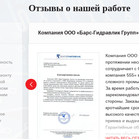
Отзывы о нашей работе
Компания ООО «Барс-Гидравлик Групп»
Компания ООО «
рность
протяжении нес
сотрудничает 
емонту
компания 555» 
ной
сложного промы
ески
За время работ
ении
зарекомендовал
стороны. Заказ
кротчайшие сро
ное
высокого качест
е
приема и выдачи
.
Гарантийные об
полном объеме
ЧИТАТЬ ВЕСЬ ОТ