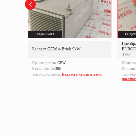
ПОДРОБНЕЕ
ПОДРО
Преобр
K
Балласт GEW e-Brick 9kW
EUROD
4-00
Производитель:
GEW
Произво
Part number:
26368
Part num
локи
Тип оборудования:
Балласты сушек и ламп
Тип обор
преобра