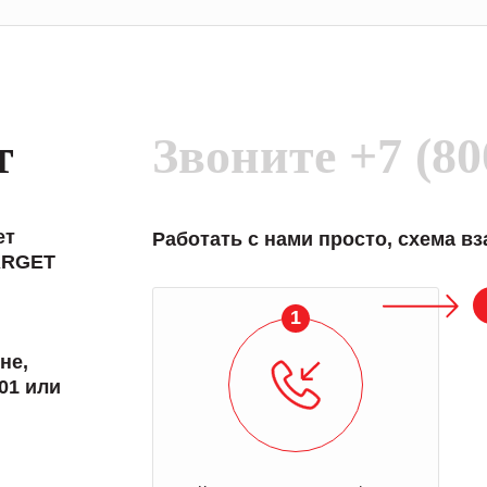
т
Звоните
+7 (80
ет
Работать с нами просто, схема в
ARGET
1
не,
01 или