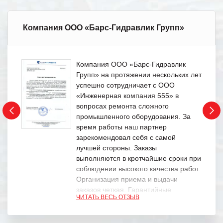
Компания ООО «Барс-Гидравлик Групп»
Компания ООО «Барс-Гидравлик
Групп» на протяжении нескольких лет
успешно сотрудничает с ООО
«Инженерная компания 555» в
вопросах ремонта сложного
промышленного оборудования. За
время работы наш партнер
зарекомендовал себя с самой
лучшей стороны. Заказы
выполняются в кротчайшие сроки при
соблюдении высокого качества работ.
Организация приема и выдачи
заказов четкая. Гарантийные
ЧИТАТЬ ВЕСЬ ОТЗЫВ
обязательства выполняются в
полном объеме.