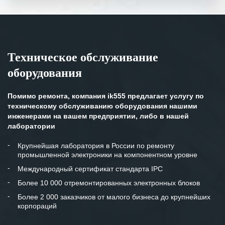
Выражаем благодарность Вашим
специалистам за профессионализм и
оперативное решение поставленных
задач.
Техническое обслуживание
Особенно хочется отметить высокую
оборудования
клиентоориентированность
персонала Вашей компании,
готовность помочь в самых сложных
Помимо ремонта, компания ik555 предлагает услугу по
ситуациях.
техническому обслуживанию оборудования нашими
инженерами на вашем предприятии, либо в нашей
Мы высоко ценим сложившиеся
лаборатории
между нашими компаниями открытые
и доверительные партнерские
Крупнейшая лаборатория в России по ремонту
промышленной электроники на компонентном уровне
отношения и искренне желаем
«Инженерной компании «555» долгих
Международный сертификат стандарта IPC
лет успеха и процветания.
Более 10 000 отремонтированных электронных блоков
Более 2 000 заказчиков от малого бизнеса до крупнейших
корпораций