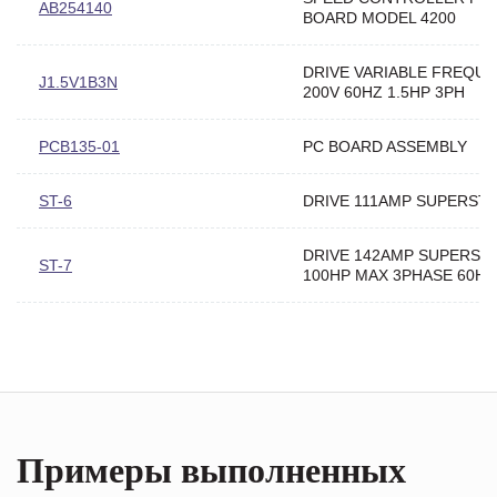
AB254140
BOARD MODEL 4200
DRIVE VARIABLE FREQU
J1.5V1B3N
200V 60HZ 1.5HP 3PH
PCB135-01
PC BOARD ASSEMBLY
ST-6
DRIVE 111AMP SUPERST
DRIVE 142AMP SUPERST
ST-7
100HP MAX 3PHASE 60HZ
Примеры выполненных