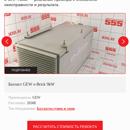
неисправности и результата.
ПОДРОБНЕЕ
Балласт GEW e-Brick 9kW
Производитель:
GEW
Part number:
26368
Тип оборудования:
Балласты сушек и ламп
РАССЧИТАТЬ СТОИМОСТЬ РЕМОНТА