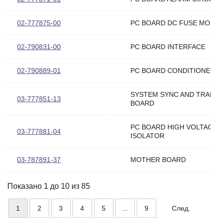
02-777875-00
PC BOARD DC FUSE MON
02-790831-00
PC BOARD INTERFACE
02-790889-01
PC BOARD CONDITIONER
SYSTEM SYNC AND TRAN
03-777851-13
BOARD
PC BOARD HIGH VOLTAGE
03-777881-04
ISOLATOR
03-787891-37
MOTHER BOARD
Показано 1 до 10 из 85
1
2
3
4
5
...
9
След.