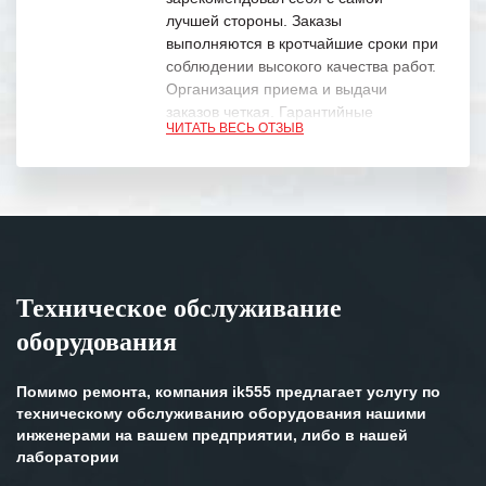
лучшей стороны. Заказы
выполняются в кротчайшие сроки при
соблюдении высокого качества работ.
Организация приема и выдачи
заказов четкая. Гарантийные
ЧИТАТЬ ВЕСЬ ОТЗЫВ
обязательства выполняются в
полном объеме.
Выражаем благодарность Вашим
специалистам за профессионализм и
оперативное решение поставленных
задач.
Техническое обслуживание
Особенно хочется отметить высокую
оборудования
клиентоориентированность
персонала Вашей компании,
готовность помочь в самых сложных
Помимо ремонта, компания ik555 предлагает услугу по
ситуациях.
техническому обслуживанию оборудования нашими
инженерами на вашем предприятии, либо в нашей
Мы высоко ценим сложившиеся
лаборатории
между нашими компаниями открытые