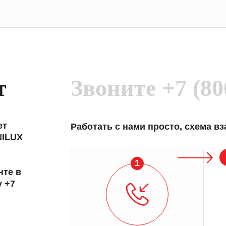
т
Звоните
+7 (80
ет
Работать с нами просто, схема в
NILUX
1
нте в
у +7