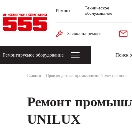
Техническое
Ремонт
обслуживание
Заявка на ремонт
Ремонтируемое оборудование
Датчики: энкодеры, тахогенераторы, 
Главная
Производители промышленной электроники
Ремонт промышл
UNILUX