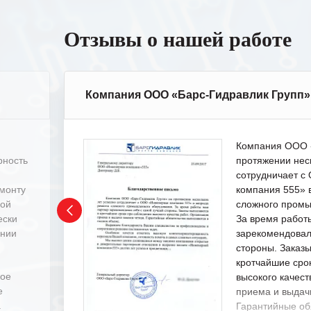
Отзывы о нашей работе
Компания ООО «Барс-Гидравлик Групп»
Компания ООО «
рность
протяжении нес
сотрудничает 
емонту
компания 555» 
ной
сложного промы
ески
За время работ
ении
зарекомендовал
стороны. Заказ
кротчайшие сро
ное
высокого качест
е
приема и выдачи
.
Гарантийные об