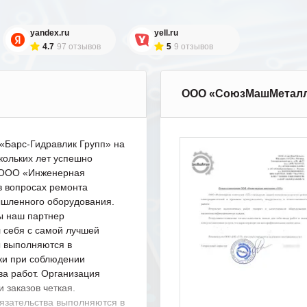
yandex.ru
yell.ru
4.7
97 отзывов
5
9 отзывов
ООО «СоюзМашМетал
Барс-Гидравлик Групп» на
кольких лет успешно
с ООО «Инженерная
в вопросах ремонта
шленного оборудования.
ы наш партнер
 себя с самой лучшей
ы выполняются в
ки при соблюдении
ва работ. Организация
 заказов четкая.
язательства выполняются в