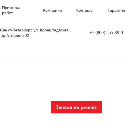
Примеры
Компания
Контакты
Гарантия
работ
 Санкт-Петербург, ул. Кронштадтская,
+7 (800) 555-89-01
тер А, офис 302
равления
Ремонт сварочных трансформаторов
Ремонт аппаратов плазменной резки
Ремонт сварочных полуавтоматов
Ремонт плазменных станков с ЧПУ
Заявка на ремонт