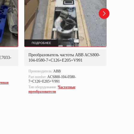
ПОДРОБНЕЕ
ПОДРОБ
Преобразователь частоты ABB ACS800-
Преобраз
E7033-
104-0580-7+C126+E205+V991
302P31
Производитель:
ABB
Производи
Part number:
ACS800-104-0580-
Part numbe
7+C126+E205+V991
енная
Тип оборуд
Тип оборудования:
Частотные
преобразо
преобразователи