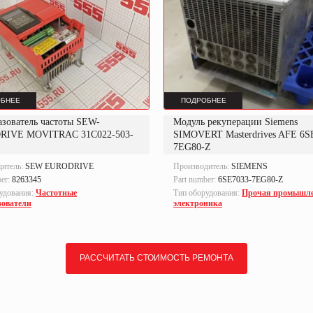
БНЕЕ
ПОДРОБНЕЕ
азователь частоты SEW-
Модуль рекуперации Siemens
RIVE MOVITRAC 31C022-503-
SIMOVERT Masterdrives AFE 6S
7EG80-Z
дитель:
SEW EURODRIVE
Производитель:
SIEMENS
ber:
8263345
Part number:
6SE7033-7EG80-Z
удования:
Частотные
Тип оборудования:
Прочая промышл
зователи
электроника
РАССЧИТАТЬ СТОИМОСТЬ РЕМОНТА