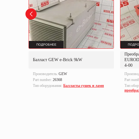
ПОДРОБНЕЕ
ПОДРО
Преобр
K
Балласт GEW e-Brick 9kW
EUROD
4-00
Производитель:
GEW
Произво
Part number:
26368
Part num
локи
Тип оборудования:
Балласты сушек и ламп
Тип обор
преобра