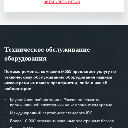
ЧИТАТЬ ВЕСЬ ОТЗЫВ
обязательства выполняются в
полном объеме.
Выражаем благодарность Вашим
специалистам за профессионализм и
оперативное решение поставленных
задач.
Техническое обслуживание
Особенно хочется отметить высокую
оборудования
клиентоориентированность
персонала Вашей компании,
готовность помочь в самых сложных
Помимо ремонта, компания ik555 предлагает услугу по
ситуациях.
техническому обслуживанию оборудования нашими
инженерами на вашем предприятии, либо в нашей
Мы высоко ценим сложившиеся
лаборатории
между нашими компаниями открытые
и доверительные партнерские
Крупнейшая лаборатория в России по ремонту
промышленной электроники на компонентном уровне
отношения и искренне желаем
«Инженерной компании «555» долгих
Международный сертификат стандарта IPC
лет успеха и процветания.
Более 10 000 отремонтированных электронных блоков