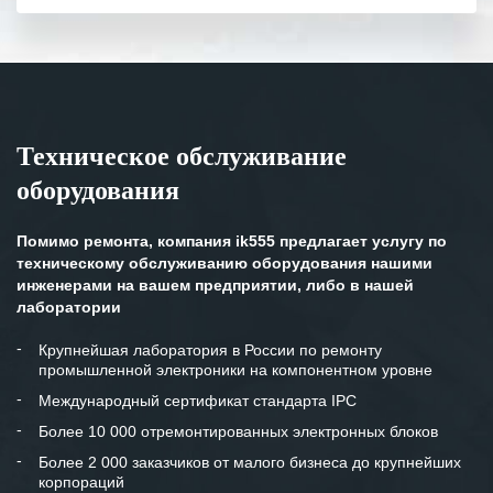
полном объеме.
Выражаем благодарность Вашим
специалистам за профессионализм и
оперативное решение поставленных
задач.
Техническое обслуживание
Особенно хочется отметить высокую
оборудования
клиентоориентированность
персонала Вашей компании,
готовность помочь в самых сложных
Помимо ремонта, компания ik555 предлагает услугу по
ситуациях.
техническому обслуживанию оборудования нашими
инженерами на вашем предприятии, либо в нашей
Мы высоко ценим сложившиеся
лаборатории
между нашими компаниями открытые
и доверительные партнерские
Крупнейшая лаборатория в России по ремонту
промышленной электроники на компонентном уровне
отношения и искренне желаем
«Инженерной компании «555» долгих
Международный сертификат стандарта IPC
лет успеха и процветания.
Более 10 000 отремонтированных электронных блоков
Более 2 000 заказчиков от малого бизнеса до крупнейших
корпораций