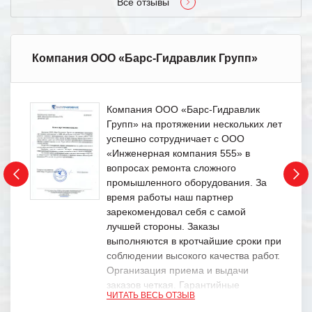
Все отзывы
Компания ООО «Барс-Гидравлик Групп»
Компания ООО «Барс-Гидравлик
Групп» на протяжении нескольких лет
успешно сотрудничает с ООО
«Инженерная компания 555» в
вопросах ремонта сложного
промышленного оборудования. За
время работы наш партнер
зарекомендовал себя с самой
лучшей стороны. Заказы
выполняются в кротчайшие сроки при
соблюдении высокого качества работ.
Организация приема и выдачи
заказов четкая. Гарантийные
ЧИТАТЬ ВЕСЬ ОТЗЫВ
обязательства выполняются в