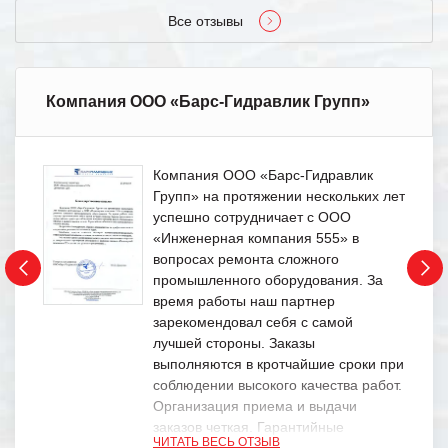
Все отзывы
Компания ООО «Барс-Гидравлик Групп»
Компания ООО «Барс-Гидравлик
Групп» на протяжении нескольких лет
успешно сотрудничает с ООО
«Инженерная компания 555» в
вопросах ремонта сложного
промышленного оборудования. За
время работы наш партнер
зарекомендовал себя с самой
лучшей стороны. Заказы
выполняются в кротчайшие сроки при
соблюдении высокого качества работ.
Организация приема и выдачи
заказов четкая. Гарантийные
ЧИТАТЬ ВЕСЬ ОТЗЫВ
обязательства выполняются в