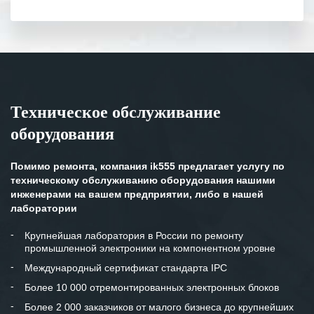
полном объеме.
Выражаем благодарность Вашим
специалистам за профессионализм и
оперативное решение поставленных
задач.
Техническое обслуживание
Особенно хочется отметить высокую
оборудования
клиентоориентированность
персонала Вашей компании,
готовность помочь в самых сложных
Помимо ремонта, компания ik555 предлагает услугу по
ситуациях.
техническому обслуживанию оборудования нашими
инженерами на вашем предприятии, либо в нашей
Мы высоко ценим сложившиеся
лаборатории
между нашими компаниями открытые
и доверительные партнерские
Крупнейшая лаборатория в России по ремонту
промышленной электроники на компонентном уровне
отношения и искренне желаем
«Инженерной компании «555» долгих
Международный сертификат стандарта IPC
лет успеха и процветания.
Более 10 000 отремонтированных электронных блоков
Более 2 000 заказчиков от малого бизнеса до крупнейших