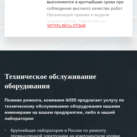
выполняются в кротчайшие сроки при
соблюдении высокого качества работ.
Организация приема и выдачи
заказов четкая. Гарантийные
ЧИТАТЬ ВЕСЬ ОТЗЫВ
обязательства выполняются в
полном объеме.
Выражаем благодарность Вашим
специалистам за профессионализм и
оперативное решение поставленных
задач.
Техническое обслуживание
Особенно хочется отметить высокую
оборудования
клиентоориентированность
персонала Вашей компании,
готовность помочь в самых сложных
Помимо ремонта, компания ik555 предлагает услугу по
ситуациях.
техническому обслуживанию оборудования нашими
инженерами на вашем предприятии, либо в нашей
Мы высоко ценим сложившиеся
лаборатории
между нашими компаниями открытые
и доверительные партнерские
Крупнейшая лаборатория в России по ремонту
промышленной электроники на компонентном уровне
отношения и искренне желаем