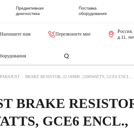
Предиктивная
Поставка
диагностика
оборудования
Россия
,
Напишите нам
Перезвоните мне
д.11, ли
резольверы
Контроллеры, блоки управления
Панели оператора, промышленные мониторы
Прочая промышленная электроника
Промышленные пульты уп
Серверные материнские платы
PARAJUST
BRAKE RESISTOR, 22 OHMS ,2200WATTS, GCE6 ENCL., 
ST BRAKE RESISTO
ATTS, GCE6 ENCL.,