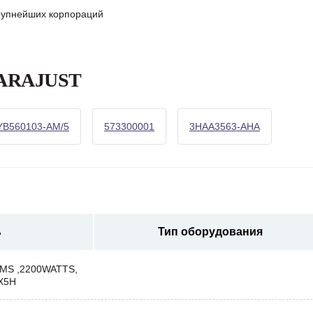
крупнейших корпораций
 PARAJUST
YB560103-AM/5
573300001
3HAA3563-AHA
ь
Тип оборудования
MS ,2200WATTS,
X5H