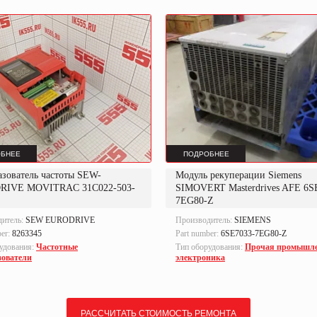
БНЕЕ
ПОДРОБНЕЕ
азователь частоты SEW-
Модуль рекуперации Siemens
RIVE MOVITRAC 31C022-503-
SIMOVERT Masterdrives AFE 6S
7EG80-Z
дитель:
SEW EURODRIVE
Производитель:
SIEMENS
ber:
8263345
Part number:
6SE7033-7EG80-Z
удования:
Частотные
Тип оборудования:
Прочая промышл
зователи
электроника
РАССЧИТАТЬ СТОИМОСТЬ РЕМОНТА