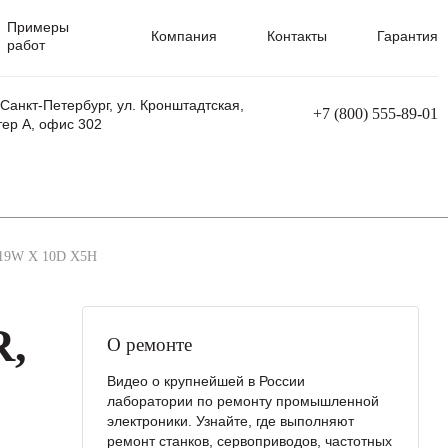
Примеры
Компания
Контакты
Гарантия
работ
 Санкт-Петербург, ул. Кронштадтская,
+7 (800) 555-89-01
тер А, офис 302
равления
Ремонт сварочных трансформаторов
Ремонт аппаратов плазменной резки
Ремонт сварочных полуавтоматов
Ремонт плазменных станков с ЧПУ
19W X 10D X5H
R,
О ремонте
Видео о крупнейшей в России
лаборатории по ремонту промышленной
электроники. Узнайте, где выполняют
ремонт станков, сервоприводов, частотных