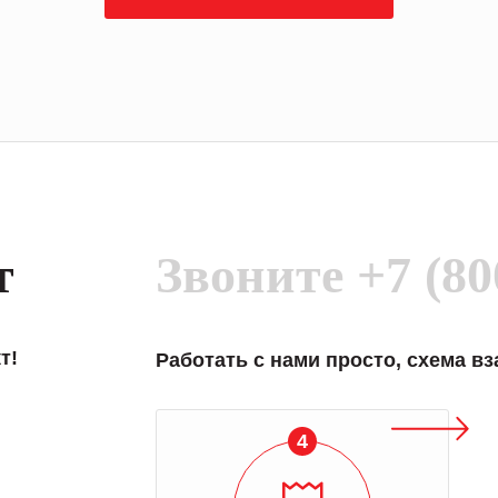
т
Звоните
+7 (80
т!
Работать с нами просто, схема в
4