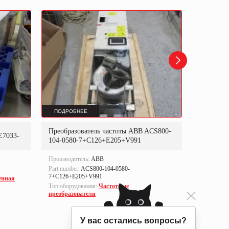
ПОДРОБНЕЕ
ПОДРОБ
Преобразователь частоты ABB ACS800-
Преобраз
E7033-
104-0580-7+C126+E205+V991
302P31
Производитель:
ABB
Производи
Part number:
ACS800-104-0580-
Part numbe
7+C126+E205+V991
енная
Тип оборуд
Тип оборудования:
Частотные
преобразо
преобразователи
У вас остались вопросы?