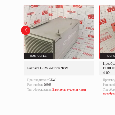
ПОДРОБНЕЕ
ПОДРО
Преобр
K
Балласт GEW e-Brick 9kW
EUROD
4-00
Производитель:
GEW
Произво
Part number:
26368
Part num
локи
Тип оборудования:
Балласты сушек и ламп
Тип обор
преобра